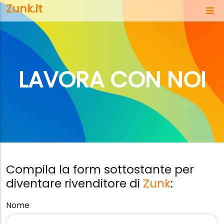
Salta al contenuto principale
Zunk.it
LAVORA CON NOI
Compila la form sottostante per
diventare rivenditore di
Zunk
:
Nome